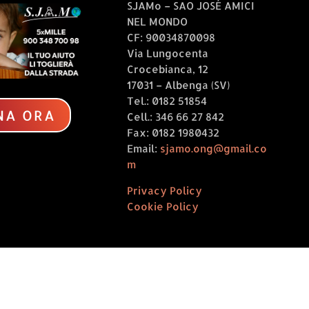
SJAMo – SAO JOSÉ AMICI
settembre 2024 al n.
NEL MONDO
2477, recante
CF: 90034870098
“Concessione, per
Via Lungocenta
l’anno 2023, del
Crocebianca, 12
rimborso delle spese
17031 – Albenga (SV)
sostenute per
Tel.: 0182 51854
l’adozione...
NA ORA
Cell.: 346 66 27 842
Fax: 0182 1980432
Email:
sjamo.ong@gmail.co
m
Privacy Policy
Cookie Policy