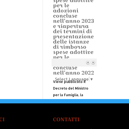
spese adottive
per le
adozioni
concluse
nell’anno 2023
e riapertura
dei termini di
presentazione
delle istanze
di rimborso
spese adottive
per le
adozioni
concluse
nell’anno 2022
Select Language
▼
Viene pubblicato il
Decreto del Ministro
per la Famiglia, la
Natalità e le Pari
Opportunità del 6
agosto 2024, ammesso
CI
CONTATTI
alla registrazione della
Corte dei Conti il 12