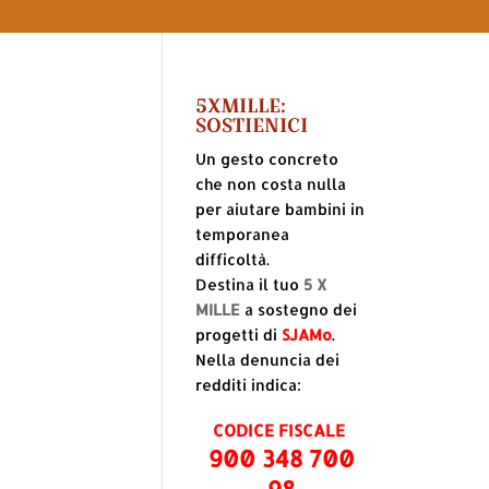
5XMILLE:
SOSTIENICI
Un gesto concreto
che non costa nulla
per aiutare bambini in
temporanea
difficoltà.
Destina il tuo
5 X
MILLE
a sostegno dei
progetti di
SJAMo
.
Nella denuncia dei
redditi indica:
CODICE FISCALE
900 348 700
98