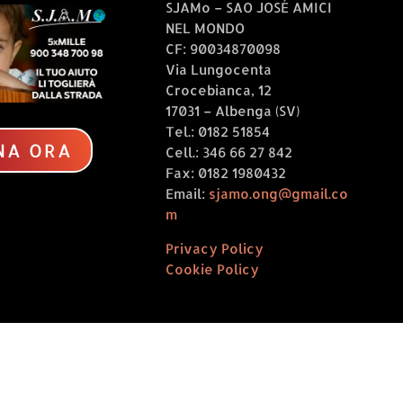
SJAMo – SAO JOSÉ AMICI
settembre 2024 al n.
NEL MONDO
2477, recante
CF: 90034870098
“Concessione, per
Via Lungocenta
l’anno 2023, del
Crocebianca, 12
rimborso delle spese
17031 – Albenga (SV)
sostenute per
Tel.: 0182 51854
l’adozione...
NA ORA
Cell.: 346 66 27 842
Fax: 0182 1980432
Email:
sjamo.ong@gmail.co
m
Privacy Policy
Cookie Policy