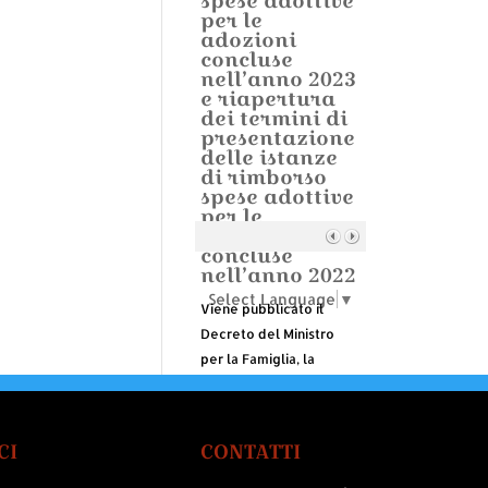
spese adottive
per le
adozioni
concluse
nell’anno 2023
e riapertura
dei termini di
presentazione
delle istanze
di rimborso
spese adottive
per le
adozioni
concluse
nell’anno 2022
Select Language
▼
Viene pubblicato il
Decreto del Ministro
per la Famiglia, la
Natalità e le Pari
Opportunità del 6
agosto 2024, ammesso
CI
CONTATTI
alla registrazione della
Corte dei Conti il 12