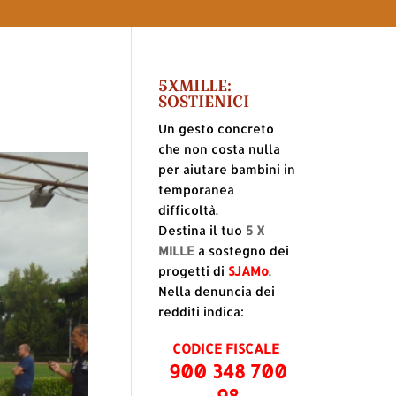
5XMILLE:
SOSTIENICI
Un gesto concreto
che non costa nulla
per aiutare bambini in
temporanea
difficoltà.
Destina il tuo
5 X
MILLE
a sostegno dei
progetti di
SJAMo
.
Nella denuncia dei
redditi indica:
CODICE FISCALE
900 348 700
98