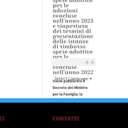
spese adottive
per le
adozioni
concluse
nell’anno 2023
e riapertura
dei termini di
presentazione
delle istanze
di rimborso
spese adottive
per le
adozioni
concluse
nell’anno 2022
Select Language
▼
Viene pubblicato il
Decreto del Ministro
per la Famiglia, la
Natalità e le Pari
Opportunità del 6
agosto 2024, ammesso
CI
CONTATTI
alla registrazione della
Corte dei Conti il 12