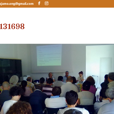
sjamo.ong@gmail.com
131698