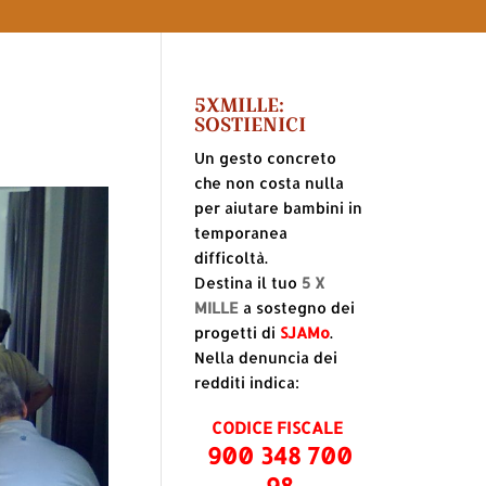
5XMILLE:
SOSTIENICI
Un gesto concreto
che non costa nulla
per aiutare bambini in
temporanea
difficoltà.
Destina il tuo
5 X
MILLE
a sostegno dei
progetti di
SJAMo
.
Nella denuncia dei
redditi indica:
CODICE FISCALE
900 348 700
98