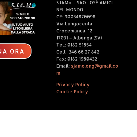
SJAMo – SAO JOSÉ AMICI
settembre 2024 al n.
NEL MONDO
2477, recante
CF: 90034870098
“Concessione, per
Via Lungocenta
l’anno 2023, del
Crocebianca, 12
rimborso delle spese
17031 – Albenga (SV)
sostenute per
Tel.: 0182 51854
l’adozione...
NA ORA
Cell.: 346 66 27 842
Fax: 0182 1980432
Email:
sjamo.ong@gmail.co
m
Privacy Policy
Cookie Policy