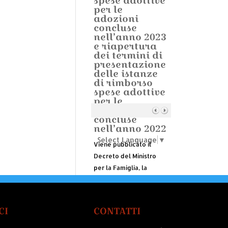
spese adottive
per le
adozioni
concluse
nell’anno 2023
e riapertura
dei termini di
presentazione
delle istanze
di rimborso
spese adottive
per le
adozioni
concluse
nell’anno 2022
Select Language
▼
Viene pubblicato il
Decreto del Ministro
per la Famiglia, la
Natalità e le Pari
Opportunità del 6
agosto 2024, ammesso
CI
CONTATTI
alla registrazione della
Corte dei Conti il 12