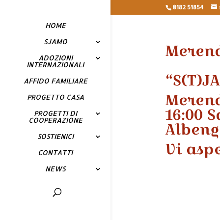
0182 51854
HOME
SJAMO
Merend
ADOZIONI
INTERNAZIONALI
“S(T)J
AFFIDO FAMILIARE
Merend
PROGETTO CASA
16:00 
PROGETTI DI
COOPERAZIONE
Albeng
SOSTIENICI
Vi asp
CONTATTI
NEWS