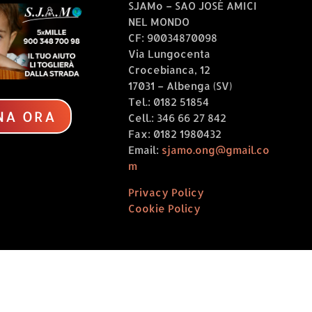
SJAMo – SAO JOSÉ AMICI
settembre 2024 al n.
NEL MONDO
2477, recante
CF: 90034870098
“Concessione, per
Via Lungocenta
l’anno 2023, del
Crocebianca, 12
rimborso delle spese
17031 – Albenga (SV)
sostenute per
Tel.: 0182 51854
l’adozione...
NA ORA
Cell.: 346 66 27 842
Fax: 0182 1980432
Email:
sjamo.ong@gmail.co
m
Privacy Policy
Cookie Policy