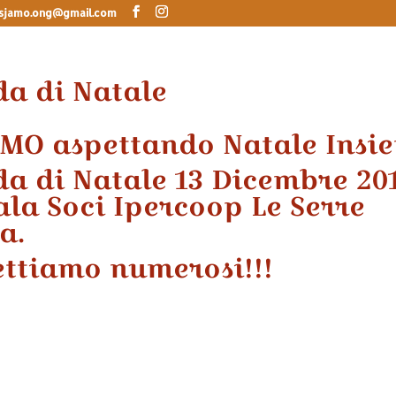
sjamo.ong@gmail.com
a di Natale
AMO aspettando Natale Insi
a di Natale 13 Dicembre 20
Sala Soci Ipercoop Le Serre
a.
ettiamo numerosi!!!