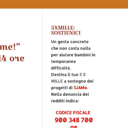
5XMILLE:
SOSTIENICI
Un gesto concreto
eme!”
che non costa nulla
14 ore
per aiutare bambini in
temporanea
difficoltà.
Destina il tuo
5 X
MILLE
a sostegno dei
progetti di
SJAMo
.
Nella denuncia dei
redditi indica:
CODICE FISCALE
900 348 700
98