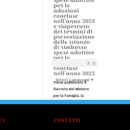
spese adottive
per le
adozioni
concluse
nell’anno 2023
e riapertura
dei termini di
presentazione
delle istanze
di rimborso
spese adottive
per le
adozioni
concluse
nell’anno 2022
Select Language
▼
Viene pubblicato il
Decreto del Ministro
per la Famiglia, la
Natalità e le Pari
Opportunità del 6
agosto 2024, ammesso
CI
CONTATTI
alla registrazione della
Corte dei Conti il 12