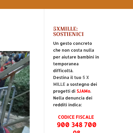
5XMILLE:
SOSTIENICI
Un gesto concreto
che non costa nulla
per aiutare bambini in
temporanea
difficoltà.
Destina il tuo
5 X
MILLE
a sostegno dei
progetti di
SJAMo
.
Nella denuncia dei
redditi indica:
CODICE FISCALE
900 348 700
98