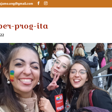
sjamo.ong@gmail.com
-per-prog-ita
022