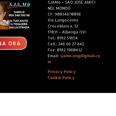
SJAMo – SAO JOSÉ AMICI
settembre 2024 al n.
NEL MONDO
2477, recante
CF: 90034870098
“Concessione, per
Via Lungocenta
l’anno 2023, del
Crocebianca, 12
rimborso delle spese
17031 – Albenga (SV)
sostenute per
Tel.: 0182 51854
l’adozione...
NA ORA
Cell.: 346 66 27 842
Fax: 0182 1980432
Email:
sjamo.ong@gmail.co
m
Privacy Policy
Cookie Policy