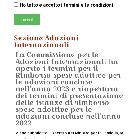
Ho letto e accetto i termini e le condizioni
Sezione Adozioni
Internazionali
La Commissione per le
Un bambino di 8 anni cerca
Sabato 20 Aprile 2024 alle
INCONTRO A TEMA GRATUITO:
Incontro a tema gratuito: “I
Incontro a tema gratuito: “Il
Adozione 3.0 – Comunicato
Cercasi mamma e papà
SERVIZIO ADOZIONI
LE PRIME INFORMAZIONI per
Adozioni Internazionali ha
famiglia!
ore 16.00 incontro a tema
“Genitori NON per caso:
Paesi dell’Adozione: Asia,
processo di attaccamento e
Stampa
INTERNAZIONALI – Incontri a
le coppie sull’adozione
aperto i termini per il
gratuito: “Paesi
l’importanza di stabilire un
America Latina, Europa
la costruzione del legame
Tema 2017
internazionale.
Rimborso spese adottive per
dell’Adozione: BULGARIA –
dialogo nelle relazioni
dell’Est, differenze e
tra genitori e il bambino
le adozioni concluse
COLOMBIA – INDIA – POLONIA,
dell’adozione”.
specificità”. – 14 novembre
adottato nelle varie fasi di
nell’anno 2023 e riapertura
approfondimenti ed
2020
età” – 24 ottobre 2020
dei termini di presentazione
interventi dei referenti
delle istanze di rimborso
esteri”.
spese adottive per le
adozioni concluse nell’anno
2022
Viene pubblicato il Decreto del Ministro per la Famiglia, la